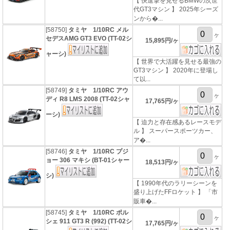
【 快進撃を見せるBMWの次世
代GT3マシン 】 2025年シーズ
ンから�...
[58750]
タミヤ 1/10RC メル
ヶ
セデスAMG GT3 EVO (TT-02シ
15,895円/ヶ
ャーシ)
【 世界で大活躍を見せる最強の
GT3マシン 】 2020年に登場し
て以...
[58749]
タミヤ 1/10RC アウ
ヶ
ディ R8 LMS 2008 (TT-02シャ
17,765円/ヶ
ーシ)
【 迫力と存在感あるレースモデ
ル 】 スーパースポーツカー、
ア�...
[58746]
タミヤ 1/10RC プジ
ヶ
ョー 306 マキシ (BT-01シャー
18,513円/ヶ
シ)
【 1990年代のラリーシーンを
盛り上げたFFロケット 】 「市
販車�...
[58745]
タミヤ 1/10RC ポル
ヶ
シェ 911 GT3 R (992) (TT-02シ
17,765円/ヶ