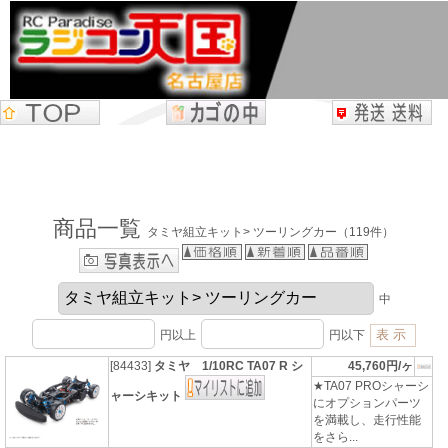
商品一覧
タミヤ組立キット> ツーリングカー（119件）
中
円以上
円以下
[84433]
タミヤ 1/10RC TA07 R シ
45,760円/ヶ
★TA07 PROシャーシ
ャーシキット
にオプションパーツ
を満載し、走行性能
をさら...