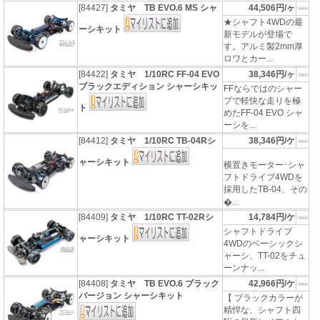
[84427]
タミヤ TB EVO.6 MS シャ
44,506円/ヶ
★シャフト4WDの最
ーシキット
新モデルが登場で
す。アルミ製2mm厚
ロワとカー...
[84422]
タミヤ 1/10RC FF-04 EVO
38,346円/ヶ
ブラックエディション シャーシキッ
FFならではのシャー
プで軽快な走りを極
ト
めたFF-04 EVO シャ
ーシを...
[84412]
タミヤ 1/10RC TB-04Rシ
38,346円/ケ
ャーシキット
横置きモーター･シャ
フトドライブ4WDを
採用したTB-04、その
�...
[84409]
タミヤ 1/10RC TT-02Rシ
14,784円/ケ
シャフトドライブ
ャーシキット
4WDのベーシックシ
ャーシ、TT-02をチュ
ーンナッ...
[84408]
タミヤ TB EVO.6 ブラック
42,966円/ケ
バージョン シャーシキット
【 ブラックカラーが
精悍な、シャフト四