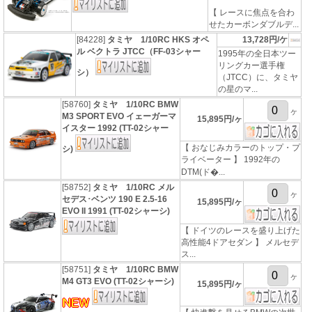
【 レースに焦点を合わ
せたカーボンダブルデ...
[84228]
タミヤ 1/10RC HKS オペ
13,728円/ケ
ル ベクトラ JTCC（FF-03シャー
1995年の全日本ツー
リングカー選手権
シ）
（JTCC）に、タミヤ
の星のマ...
[58760]
タミヤ 1/10RC BMW
ヶ
M3 SPORT EVO イェーガーマ
15,895円/ヶ
イスター 1992 (TT-02シャー
【 おなじみカラーのトップ・プ
シ)
ライベーター 】 1992年の
DTM(ド�...
[58752]
タミヤ 1/10RC メル
ヶ
セデス･ベンツ 190 E 2.5-16
15,895円/ヶ
EVO II 1991 (TT-02シャーシ)
【 ドイツのレースを盛り上げた
高性能4ドアセダン 】 メルセデ
ス...
[58751]
タミヤ 1/10RC BMW
ヶ
M4 GT3 EVO (TT-02シャーシ)
15,895円/ヶ