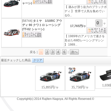
ャーシ)
【 凄みが漂う迫力のブラックボ
ディ 】 世界で人気を集めてい
るG...
[58744]
タミヤ 1/10RC アウ
ヶ
ディ 90 クワトロ レーシング
17,765円/ヶ
(TT-02 シャーシ)
【 1989年のアメリカで速さを
見せた4WDレーシングマシン
】 1989...
1
2
3
4
6
次へ
戻る｜
..
｜
最近チェックした商品
クリア
Copyright(c) 2014 Rajiten-Nagoya. All Rights Reserved.©