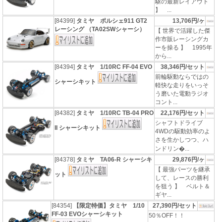
駆の最新レイアウト
】 ...
[84399]
タミヤ ポルシェ911 GT2
13,706円/ヶ
レーシング （TA02SWシャーシ）
【 世界で活躍した傑
作市販レーシングカ
ーを操る 】 1995年
から...
[84394]
タミヤ 1/10RC FF-04 EVO
38,346円/セット
前輪駆動ならではの
シャーシキット
軽快な走りをいっそ
う磨いた電動ラジオ
コント...
[84382]
タミヤ 1/10RC TB-04 PRO
22,176円/セット
シャフトドライブ
II シャーシキット
4WDの駆動効率のよ
さを生かしつつ、ハ
ンドリン�...
[84378]
タミヤ TA06-R シャーシキ
29,876円/ヶ
【 最強パーツを継承
ット
して、レースの勝利
を狙う 】 ベルト＆
ギヤ...
[84354]
【限定特価】タミヤ 1/10
27,390円/セット
FF-03 EVOシャーシキット
50％OFF！！