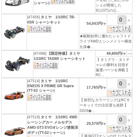
スを戦うためにポル
シャーシ)
シェが開発した
911GT1の公...
[47456]
タミヤ 1/10RC TB-
ヶ
05R シャーシキット
54,043円/ヶ
★駆動効率に優れたシャフトド
ライブ4WDとシンメトリー構造
を採�...
[47498]
【限定特価】タミヤ
49,800円/ヶ
1/10RC TA08R シャーシキット
【 タミグラ・タミチ
ャレの勝利を目指す
厳選パーツを満載 】
RC...
[47514]
タミヤ 1/10RC
ヶ
ENEOS X PRIME GR Supra
17,765円/ヶ
(TT-02 シャーシ)
【 鮮烈なカラーリングはRCサ
ーキットでの注目度も抜群 】
2024�...
[47519]
タミヤ 1/10RC 4WD
ヶ
レーシングカー メルセデス
20,570円/ヶ
AMG GT3 EVOオレンジ塗装済
ボディ(TT-02シャーシ)
【 最強GT3マシンの仕上げをス