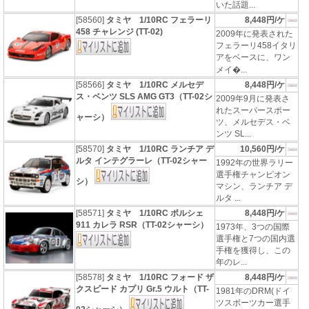
いた話題...
[58560]
タミヤ 1/10RC フェラーリ
8,448円/ケ
458 チャレンジ (TT-02)
2009年に発表された
フェラーリ458イタリ
アをベースに、ワン
メイ�...
[58566]
タミヤ 1/10RC メルセデ
8,448円/ケ
ス・ベンツ SLS AMG GT3（TT-02シ
2009年9月に発表さ
れたスーパースポー
ャーシ）
ツ、メルセデス・ベ
ンツ SL...
[58570]
タミヤ 1/10RC ランチア デ
10,560円/ケ
ルタ インテグラーレ（TT-02シャー
1992年の世界ラリー
選手権チャンピオン
シ）
マシン、ランチア デ
ルタ ...
[58571]
タミヤ 1/10RC ポルシェ
8,448円/ケ
911 カレラ RSR（TT-02シャーシ）
1973年、3つの国際
選手権と7つの国内選
手権を獲得し、この
年のレ...
[58578]
タミヤ 1/10RC フォード ザ
8,448円/ケ
クスピード カプリ Gr.5 ウルト（TT-
1981年のDRM(ドイ
ツスポーツカー選手