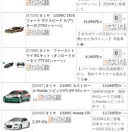
ピーディーに 】 2020年に登場
して...
[47526]
タミヤ 1/10RC 1978
ヶ
フォード ザクスピード カプリ
15,895円/ヶ
ターボ (TT02シャーシ)
【 迫力ボディが注目のドイツを
沸かせたGr.5マシン 】 市販車
を�...
[57986]
タミヤ ファーストト
ヶ
ライ RCキット（オンロードカ
8,360円/ヶ
ータイプTT-02シャーシ）
【 パーツの一部が完成状態だ
から、初めてＲＣカーを組み立
てる�...
[58467]
タミヤ 1/10RC カストロー
13,068円/ケ
ル Honda シビックVTi (FF-03シャー
1990年代前半、国内
外のレースで活躍し
シ)
たHondaシビックの
中で、1...
[58490]
タミヤ 1/10RC Honda CR-
13,728円/ケ
2010年2月に登場、
Z (FF-03)
日本カーオブザイヤ
ー2010-2011にも輝