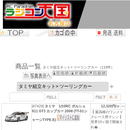
商品一覧
タミヤ組立キット> ツーリングカー（119件）
中
円以上
円以下
[47429]
タミヤ 1/10RC ポルシェ
12,320円/ヶ
911 GT3 カップカー 2008 (TT-01シ
【 最高峰のワンメイ
クレース用マシン 】
ャーシTYPE-E)
世界10ヶ国で開催さ
れ�...