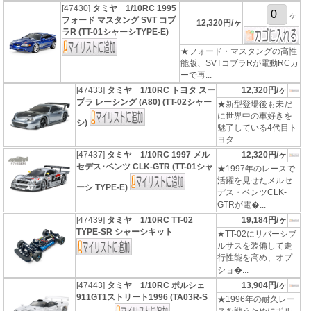
[47430]
タミヤ 1/10RC 1995
ヶ
フォード マスタング SVT コブ
12,320円/ヶ
ラR (TT-01シャーシTYPE-E)
★フォード・マスタングの高性
能版、SVTコブラRが電動RCカ
ーで再...
[47433]
タミヤ 1/10RC トヨタ スー
12,320円/ヶ
プラ レーシング (A80) (TT-02シャー
★新型登場後も未だ
に世界中の車好きを
シ)
魅了している4代目ト
ヨタ ...
[47437]
タミヤ 1/10RC 1997 メル
12,320円/ヶ
セデス･ベンツ CLK-GTR (TT-01シャ
★1997年のレースで
活躍を見せたメルセ
ーシ TYPE-E)
デス・ベンツCLK-
GTRが電�...
[47439]
タミヤ 1/10RC TT-02
19,184円/ヶ
TYPE-SR シャーシキット
★TT-02にリバーシブ
ルサスを装備して走
行性能を高め、オプ
ショ�...
[47443]
タミヤ 1/10RC ポルシェ
13,904円/ヶ
911GT1ストリート1996 (TA03R-S
★1996年の耐久レー