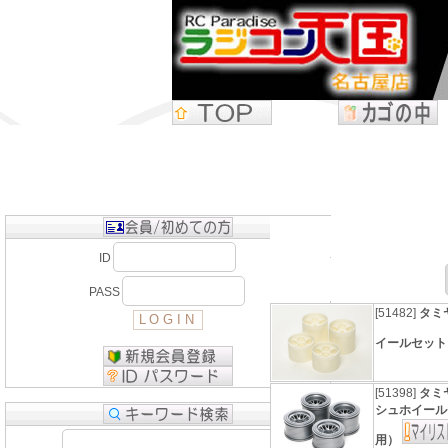
ID
PASS
[51482]
タミヤ
イールセッ
[51398]
タミヤ
シュホイール
用）