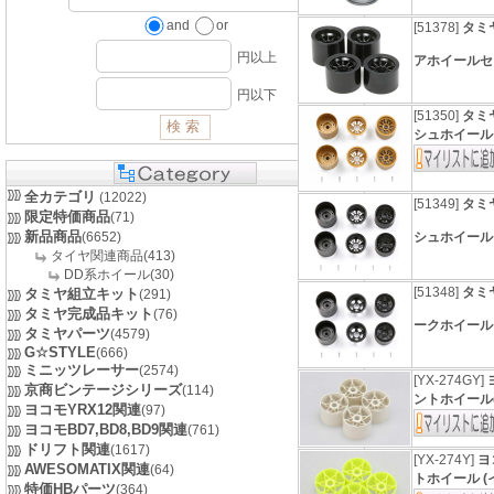
and
or
[51378]
タミヤ
円以上
アホイール
円以下
[51350]
タミヤ
シュホイール
全カテゴリ
(12022)
[51349]
タミヤ
限定特価商品
(71)
新品商品
(6652)
シュホイー
タイヤ関連商品(413)
DD系ホイール(30)
[51348]
タミヤ
タミヤ組立キット
(291)
タミヤ完成品キット
(76)
ークホイー
タミヤパーツ
(4579)
G☆STYLE
(666)
ミニッツレーサー
(2574)
[YX-274GY]
京商ビンテージシリーズ
(114)
ントホイール
ヨコモYRX12関連
(97)
ヨコモBD7,BD8,BD9関連
(761)
ドリフト関連
(1617)
[YX-274Y]
ヨ
AWESOMATIX関連
(64)
トホイール (
特価HBパーツ
(364)