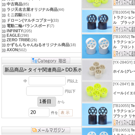
中古商品
(85)
ラジ天名古屋オリジナル商品
(44)
[TB10054]
T
ミニ四駆
(621)
トラクション
ドローン(マルチコプター)
(33)
ル ブラック
電動二輪バランスボード
(7)
INFINITY
(205)
EAGLE
(298)
[TB10052]
T
ZERO TRIBE
(26)
トラクション
かずもんちゃんねるオリジナル商品
(18)
ル フロント
AXON
(502)
[YX-284GY]
ホイル (グレ
中
円以上
[YX-284Y]
ヨ
円以下
イール (イエ
から
[TB10055]
T
トラクション
件を
ブラック リ
[TB10053]
T