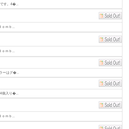
す。4�...
ｍｂ...
ｍｂ...
ーはグ�...
個入り�...
ｍｂ...