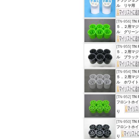
トラクション
ル リヤ用 
[TN-956]
TN
５．２用マジ
ル グリーン
[TN-955]
TN
５．２用マジ
ル ブラック
[TN-954]
TN
５．２用マジ
ル ホワイ
[TN-952]
TN
フロントホイ
り
[TN-950]
TN
フロントホイ
り