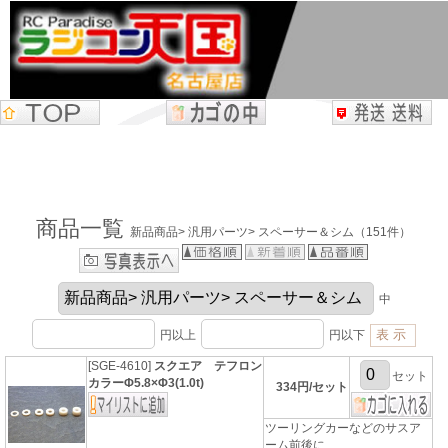
商品一覧
新品商品> 汎用パーツ> スペーサー＆シム（151件）
中
円以上
円以下
[SGE-4610]
スクエア テフロン
セット
カラーΦ5.8×Φ3(1.0t)
334円/セット
ツーリングカーなどのサスア
ーム前後に