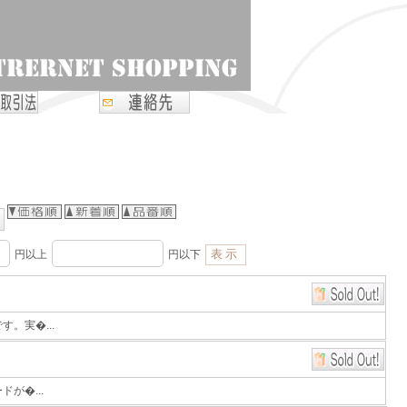
円以上
円以下
。実�...
が�...