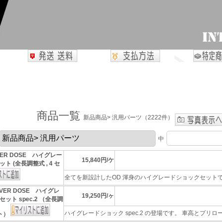
商品一覧
新品商品> 汎用パーツ（2222件）
中
VER DOSE ハイグレー
15,840円/ケ
ト (全長調整式 , 4 セ
全てを新設計したOD 渾身のハイグレードショックセットです
VER DOSE ハイグレ
19,250円/ヶ
ット spec.2 （全長調
ハイグレードショック spec.2 の登場です。 車高とプリロード
ット）