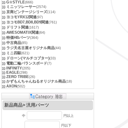
G☆STYLE
(666)
ミニッツレーサー
(2574)
京商ビンテージシリーズ
(114)
ヨコモYRX12関連
(97)
ヨコモBD7,BD8,BD9関連
(761)
ドリフト関連
(1617)
AWESOMATIX関連
(64)
特価HBパーツ
(364)
中古商品
(85)
ラジ天名古屋オリジナル商品
(44)
ミニ四駆
(621)
ドローン(マルチコプター)
(33)
電動二輪バランスボード
(7)
INFINITY
(205)
EAGLE
(298)
ZERO TRIBE
(26)
かずもんちゃんねるオリジナル商品
(18)
AXON
(502)
中
円以上
円以下