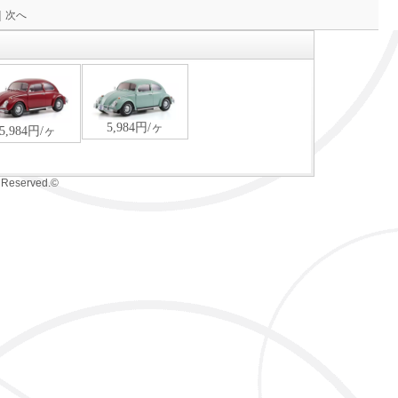
｜次へ
s Reserved.©