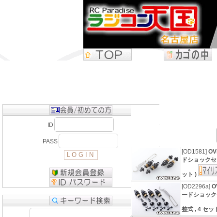
ID
PASS
[OD1581]
O
ドショックセッ
ット )
[OD2296a]
O
ードショックセ
整式 , 4 セ