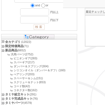
and
or
最近チェック
円以上
円以下
全カテゴリ
(12022)
限定特価商品
(71)
新品商品
(6652)
汎用パーツ(2752)
ピニオンギア(283)
スパーギア(217)
ダンパー＆スプリング(304)
シリコンオイル（ダンパー＆デフ）(160)
べアリング(203)
スペーサー＆シム(151)
スクリュー＆ナット(653)
コード類(42)
コネクター類(162)
タミヤ組立キット
(291)
タミヤ完成品キット
(76)
タミヤパーツ
(4579)