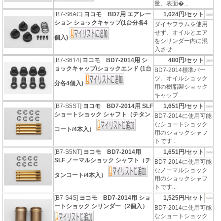
量、表面�...
[B7-S6AC]
ヨコモ BD7用 エアレー
1,024円/セット
ション ショックキャップ(1台分各4
ダイヤフラムを使用
せず、オイルとエア
個入)
をシリンダー内に混
入させ...
[B7-S614]
ヨコモ BD7-2014用 シ
480円/セット
ョックキャップ/ショックエンド (1台
BD7-2014標準パー
ツ。オイルショック
分各4個入)
用の樹脂製ショック
キャップ...
[B7-S5ST]
ヨコモ BD7-2014用 SLF
1,651円/セット
ショートショック シャフト（チタン
BD7-2014に使用可能
なショートショック
コート/4本入）
用のショックシャフ
トです...
[B7-S5NT]
ヨコモ BD7-2014用
1,651円/セット
SLF ノーマルショック シャフト（チ
BD7-2014に使用可能
なノーマルショック
タンコート/4本入）
用のショックシャフ
トです...
[B7-S4S]
ヨコモ BD7-2014用 ショ
1,525円/セット
ートショック シリンダー（2個入）
BD7-2014に使用可能
なショートショック