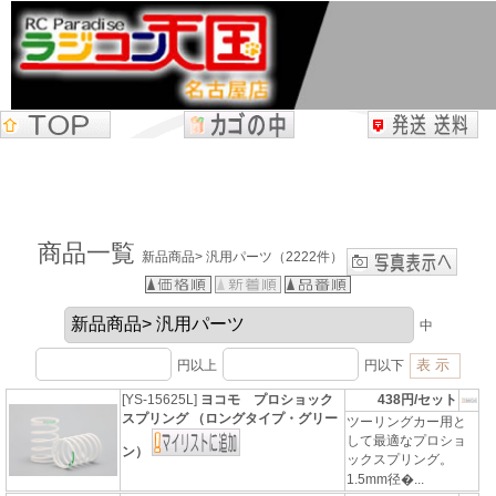
商品一覧
新品商品> 汎用パーツ（2222件）
中
円以上
円以下
[YS-15625L]
ヨコモ プロショック
438円/セット
スプリング （ロングタイプ・グリー
ツーリングカー用と
して最適なプロショ
ン）
ックスプリング。
1.5mm径�...