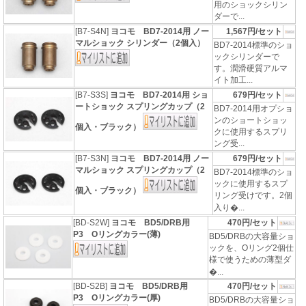
用のショックシリン
ダーで...
[B7-S4N]
ヨコモ BD7-2014用 ノー
1,567円/セット
マルショック シリンダー（2個入）
BD7-2014標準のショ
ックシリンダーで
す。潤滑硬質アルマ
イト加工...
[B7-S3S]
ヨコモ BD7-2014用 ショ
679円/セット
ートショック スプリングカップ（2
BD7-2014用オプショ
ンのショートショッ
個入・ブラック）
クに使用するスプリ
ング受...
[B7-S3N]
ヨコモ BD7-2014用 ノー
679円/セット
マルショック スプリングカップ（2
BD7-2014標準のショ
ックに使用するスプ
個入・ブラック）
リング受けです。2個
入り�...
[BD-S2W]
ヨコモ BD5/DRB用
470円/セット
P3 Oリングカラー(薄)
BD5/DRBの大容量ショ
ックを、Oリング2個仕
様で使うための薄型ダ
�...
[BD-S2B]
ヨコモ BD5/DRB用
470円/セット
P3 Oリングカラー(厚)
BD5/DRBの大容量ショ