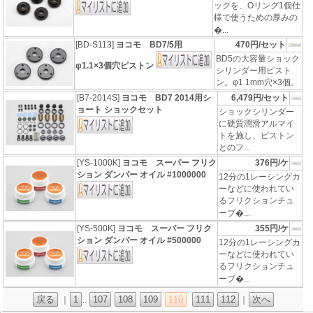
ックを、Oリング1個仕
様で使うための厚みの
�...
[BD-S113]
ヨコモ BD7/5用
470円/セット
BD5の大容量ショック
φ1.1×3個穴ピストン
シリンダー用ピスト
ン。φ1.1mm穴×3個。
[B7-2014S]
ヨコモ BD7 2014用シ
6,479円/セット
ョート ショックセット
ショックシリンダー
に硬質潤滑アルマイ
トを施し、ピストン
とのフ...
[YS-1000K]
ヨコモ スーパー フリク
376円/ケ
ション ダンパー オイル #1000000
12分の1レーシングカ
ーなどに使われてい
るフリクションチュ
ーブ�...
[YS-500K]
ヨコモ スーパー フリク
355円/ケ
ション ダンパー オイル #500000
12分の1レーシングカ
ーなどに使われてい
るフリクションチュ
ーブ�...
戻る
1
107
108
109
110
111
112
次へ
｜
..
｜