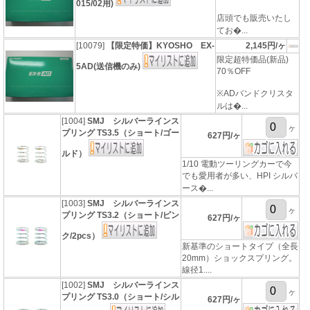
015/02用)
店頭でも販売いたし
てお�...
[10079]
【限定特価】KYOSHO EX-
2,145円/ヶ
限定超特価品(新品)
5AD(送信機のみ)
70％OFF
※ADバンドクリスタ
ルは�...
[1004]
SMJ シルバーラインス
ヶ
プリング TS3.5（ショート/ゴー
627円/ヶ
ルド）
1/10 電動ツーリングカーで今
でも愛用者が多い、HPI シルバ
ース�...
[1003]
SMJ シルバーラインス
ヶ
プリング TS3.2（ショート/ピン
627円/ヶ
ク/2pcs）
新基準のショートタイプ（全長
20mm）ショックスプリング。
線径1....
[1002]
SMJ シルバーラインス
ヶ
プリング TS3.0（ショート/シル
627円/ヶ