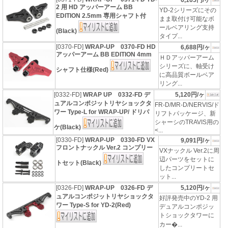
6,165円/ヶ
2 用 HD アッパーアーム BB
YD-2シリーズにその
EDITION 2.5mm 専用シャフト付
まま取付け可能なボ
ールベアリング支持
(Black)
タイプ...
[0370-FD]
WRAP-UP 0370-FD HD
6,688円/ヶ
アッパーアーム BB EDITION 4mm
ＨＤアッパーアーム
シリーズに、軸受け
シャフト仕様(Red)
に高品質ボールベア
リング...
[0332-FD]
WRAP UP 0332-FD デ
5,120円/ヶ
ュアルコンポジットリヤショックタ
FR-D/MR-D/NERVIS/ド
ワー Type-L for WRAP-UP/ ドリパ
リフトパッケージ、新
シャーシのTRAVIS用の
ケ(Black)
<...
[0330-FD]
WRAP-UP 0330-FD VX
9,091円/ヶ
フロントナックル Ver.2 コンプリー
VXナックル Ver.2に周
辺パーツをセットに
トセット(Black)
したコンプリートセ
ット...
[0326-FD]
WRAP-UP 0326-FD デ
5,120円/ヶ
ュアルコンポジットリヤショックタ
好評発売中のYD-2 用
ワー Type-S for YD-2(Red)
デュアルコンポジッ
トショックタワーに
カー�...