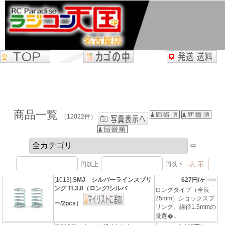
商品一覧
（12022件）
中
円以上
円以下
[1013]
SMJ シルバーラインスプリ
627円/ヶ
ング TL3.0（ロング/シルバ
ロングタイプ（全長
25mm）ショックスプ
ー/2pcs）
リング。線径1.5mmの
厳選�...