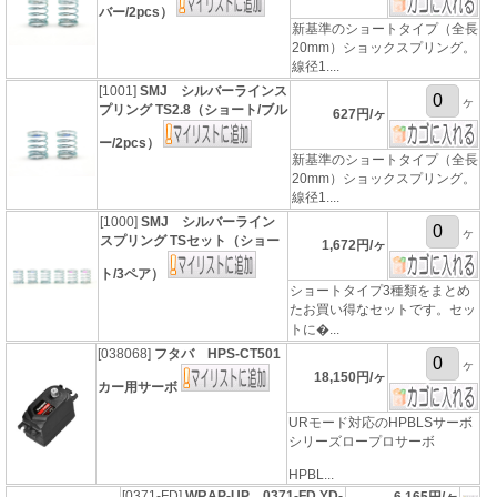
バー/2pcs）
新基準のショートタイプ（全長
20mm）ショックスプリング。
線径1....
[1001]
SMJ シルバーラインス
ヶ
プリング TS2.8（ショート/ブル
627円/ヶ
ー/2pcs）
新基準のショートタイプ（全長
20mm）ショックスプリング。
線径1....
[1000]
SMJ シルバーライン
ヶ
スプリング TSセット（ショー
1,672円/ヶ
ト/3ペア）
ショートタイプ3種類をまとめ
たお買い得なセットです。セッ
トに�...
[038068]
フタバ HPS-CT501
ヶ
18,150円/ヶ
カー用サーボ
URモード対応のHPBLSサーボ
シリーズロープロサーボ
HPBL...
[0371-FD]
WRAP-UP 0371-FD YD-