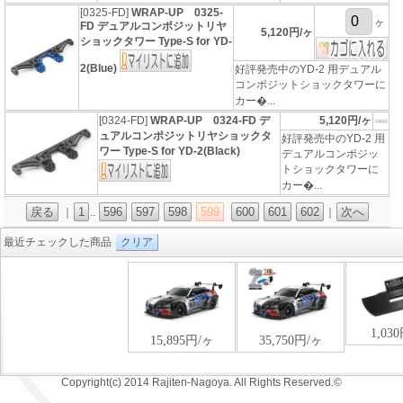
[0325-FD]
WRAP-UP 0325-
ヶ
FD デュアルコンポジットリヤ
5,120円/ヶ
ショックタワー Type-S for YD-
2(Blue)
好評発売中のYD-2 用デュアル
コンポジットショックタワーに
カー�...
[0324-FD]
WRAP-UP 0324-FD デ
5,120円/ヶ
ュアルコンポジットリヤショックタ
好評発売中のYD-2 用
ワー Type-S for YD-2(Black)
デュアルコンポジッ
トショックタワーに
カー�...
戻る
1
596
597
598
599
600
601
602
次へ
｜
..
｜
最近チェックした商品
クリア
Copyright(c) 2014 Rajiten-Nagoya. All Rights Reserved.©