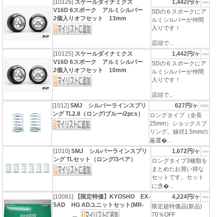
[10126]
スケールダイナミクス
1,442円/ヶ
V16D 6スポーク アルミシルバー
SDの６スポークにア
2個入りオフセット 13mm
ルミシルバーが仲間
入りです！
店頭で...
[10125]
スケールダイナミクス
1,442円/ヶ
V16D 6スポーク アルミシルバー
SDの６スポークにア
2個入りオフセット 10mm
ルミシルバーが仲間
入りです！
店頭で...
[1012]
SMJ シルバーラインスプリ
627円/ヶ
ング TL2.8（ロング/ブルー/2pcs）
ロングタイプ（全長
25mm）ショックスプ
リング。線径1.5mmの
厳選�...
[1010]
SMJ シルバーラインスプリ
1,672円/ヶ
ング TLセット（ロング/3ペア）
ロングタイプ3種類を
まとめたお買い得な
セットです。セット
に含�...
[10081]
【限定特価】KYOSHO EX-
4,224円/ヶ
5AD HG ADユニットセット(MR-
限定超特価品(新品)
70％OFF