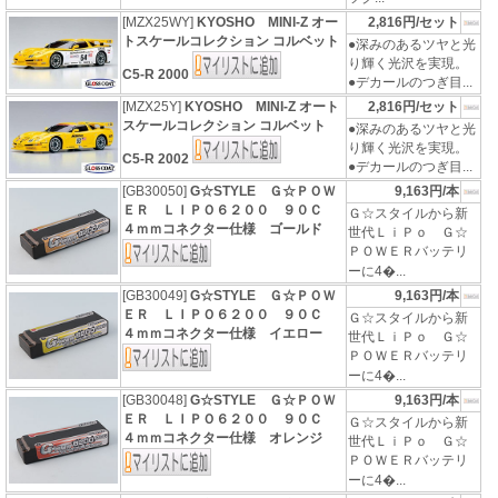
[MZX25WY]
KYOSHO MINI-Z オー
2,816円/セット
トスケールコレクション コルベット
●深みのあるツヤと光
り輝く光沢を実現。
C5-R 2000
●デカールのつぎ目...
[MZX25Y]
KYOSHO MINI-Z オート
2,816円/セット
スケールコレクション コルベット
●深みのあるツヤと光
り輝く光沢を実現。
C5-R 2002
●デカールのつぎ目...
[GB30050]
G☆STYLE Ｇ☆ＰＯＷ
9,163円/本
ＥＲ ＬＩＰＯ６２００ ９０Ｃ
Ｇ☆スタイルから新
４ｍｍコネクター仕様 ゴールド
世代ＬｉＰｏ Ｇ☆
ＰＯＷＥＲバッテリ
ーに4�...
[GB30049]
G☆STYLE Ｇ☆ＰＯＷ
9,163円/本
ＥＲ ＬＩＰＯ６２００ ９０Ｃ
Ｇ☆スタイルから新
４ｍｍコネクター仕様 イエロー
世代ＬｉＰｏ Ｇ☆
ＰＯＷＥＲバッテリ
ーに4�...
[GB30048]
G☆STYLE Ｇ☆ＰＯＷ
9,163円/本
ＥＲ ＬＩＰＯ６２００ ９０Ｃ
Ｇ☆スタイルから新
４ｍｍコネクター仕様 オレンジ
世代ＬｉＰｏ Ｇ☆
ＰＯＷＥＲバッテリ
ーに4�...