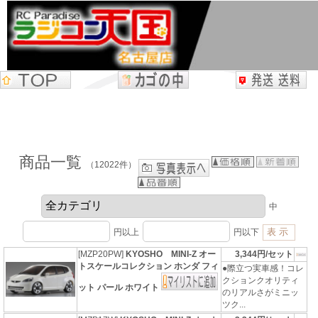
商品一覧
（12022件）
中
円以上
円以下
[MZP20PW]
KYOSHO MINI-Z オー
3,344円/セット
トスケールコレクション ホンダ フィ
●際立つ実車感！コレ
クションクオリティ
ット パール ホワイト
のリアルさがミニッ
ツク...