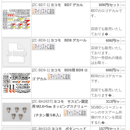
[ZC-BD7-1]
ヨコモ BD7 デカル
606円/セット
BD7のロゴデカルで
す。
店頭でも販売いたし
ておりま�...
[ZC-BD8-1]
ヨコモ BD8 デカール
606円/ヶ
店頭でも販売いたし
ております。
万が一売切れの場合
はお取り...
[ZC-BD9-1]
ヨコモ BD9用 BD9 ロ
606円/ヶ
BD9のロゴデカール
ゴ デカル
です。
店頭でも販売いたし
ております�...
[ZC-BH265T]
ヨコモ サスピン固定
313円/ヶ
用 M2.6×5㎜ タッピングスクリュー
SD/BDシリーズシャ
ーシのサスアーム外
（チタン製 5本入）
側のサスピンを固定
するた�...
[ZC-BH310]
ヨコモ ボタンヘッド
157円/セット