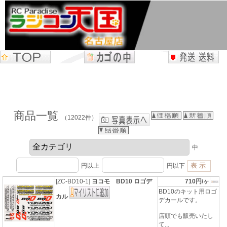
商品一覧
（12022件）
中
円以上
円以下
[ZC-BD10-1]
ヨコモ BD10 ロゴデ
710円/ヶ
BD10のキット用ロゴ
カル
デカールです。
店頭でも販売いたし
て...