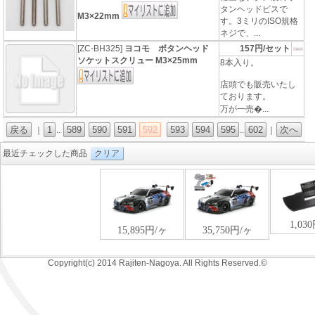
タンヘッドビスで
M3×22mm
す。3ミリのISO規格
ネジで、...
[ZC-BH325]
ヨコモ ボタンヘッド
157円/セット
ソケットスクリュー M3×25mm
8本入り。
店頭でも販売いたし
ております。
万が一売�...
戻る
1
589
590
591
592
593
594
595
602
次へ
｜
..
..
｜
最近チェックした商品
クリア
Copyright(c) 2014 Rajiten-Nagoya. All Rights Reserved.©