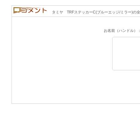
タミヤ TRFステッカーC(ブルーエッジ/ミラー)の全コメ
お名前（ハンドル）